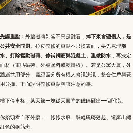
先講重點：
外牆磁磚剝落不只是難看，
掉下來會砸傷人，是
公共安全問題
。拉皮整修的重點不只換表面，要先處理
滲
水、打除鬆動磁磚、修補鋼筋與混凝土、重做防水
，再決定
面材（重貼磁磚、外牆塗料或乾掛板）。若是公寓大廈，外
牆屬共用部分，需經區分所有權人會議決議，整合住戶與費
用分攤。下面說明整修重點與該注意的事。
樓下停車格，某天被一塊從天而降的磁磚砸出一個凹痕。
你抬頭看自家外牆，一條條水痕、幾處磁磚翹起、還露出鏽
紅色的鋼筋斑。