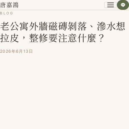
唐嘉鴻
BLOG
老公寓外牆磁磚剝落、滲水想
關於我
拉皮，整修要注意什麼？
小資空間改造術
2026年6月13日
第一次裝潢不後悔
課程紀錄
學員心得
Blog