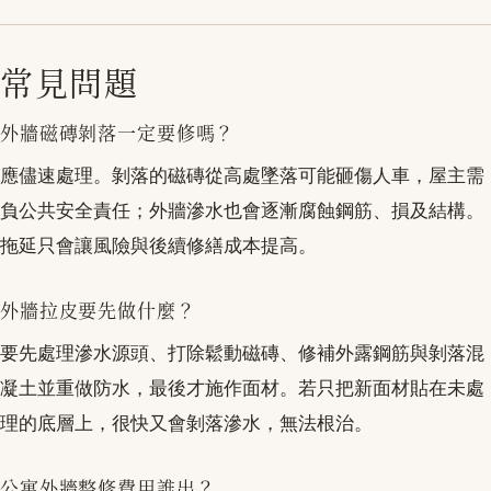
常見問題
外牆磁磚剝落一定要修嗎？
應儘速處理。剝落的磁磚從高處墜落可能砸傷人車，屋主需
負公共安全責任；外牆滲水也會逐漸腐蝕鋼筋、損及結構。
拖延只會讓風險與後續修繕成本提高。
外牆拉皮要先做什麼？
要先處理滲水源頭、打除鬆動磁磚、修補外露鋼筋與剝落混
凝土並重做防水，最後才施作面材。若只把新面材貼在未處
理的底層上，很快又會剝落滲水，無法根治。
公寓外牆整修費用誰出？