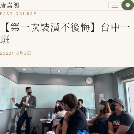
唐嘉鴻
PAST COURSE
【第一次裝潢不後悔】台中一
關於我
班
小資空間改造術
2022年3月3日
第一次裝潢不後悔
課程紀錄
學員心得
Blog