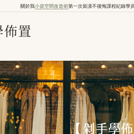
關於我
小資空間改造術
第一次裝潢不後悔
課程紀錄
學
學佈置