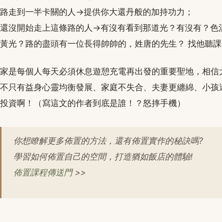
路走到一半卡關的人→提供你大還丹般的加持功力；
還沒開始走上這條路的人→有沒有看到那道光？有沒有？色溫2
黃光？路的盡頭有一位長得帥帥的，姓唐的先生？ 找他聽
家是每個人每天必須休息遊憩充電再出發的重要聖地，相信
不只有益身心靈均衡發展、家庭不失合、夫妻更纏綿、小孩
投資啊！（寫這文的作者到底是誰！？怒摔手機）
你想瞭解更多佈置的方法，還有佈置實作的秘訣嗎?
學習如何佈置自己的空間，打造猶如飯店的體驗!
佈置課程傳送門
>>