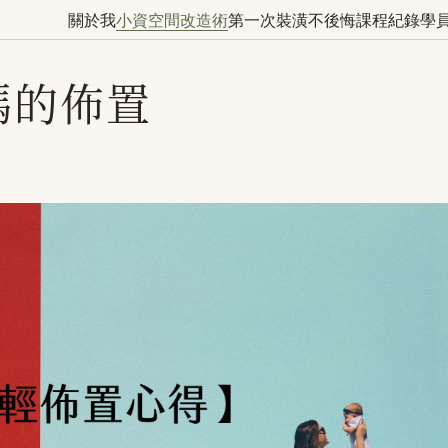
關於我
小資空間改造術
第一次裝潢不後悔
課程紀錄
學
媽的佈置