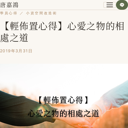
唐嘉鴻
學員心得 ／ 小資空間改造術
【輕佈置心得】心愛之物的相
關於我
處之道
小資空間改造術
2019年3月31日
第一次裝潢不後悔
課程紀錄
學員心得
Blog