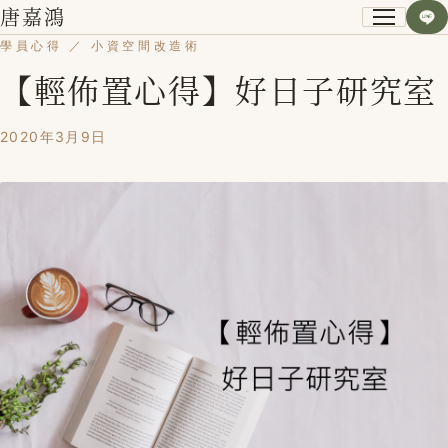
唐嘉鴻
學員心得 ／ 小資空間改造術
【輕佈置心得】好日子研究室
關於我
小資空間改造術
2020年3月9日
第一次裝潢不後悔
課程紀錄
學員心得
Blog