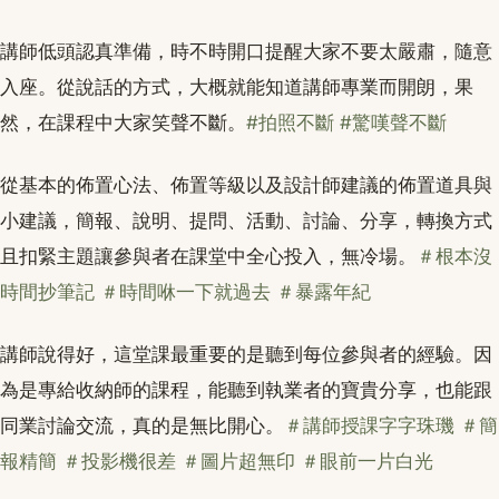
講師低頭認真準備，時不時開口提醒大家不要太嚴肅，隨意
入座。從說話的方式，大概就能知道講師專業而開朗，果
然，在課程中大家笑聲不斷。
#拍照不斷
#驚嘆聲不斷
從基本的佈置心法、佈置等級以及設計師建議的佈置道具與
小建議，簡報、說明、提問、活動、討論、分享，轉換方式
且扣緊主題讓參與者在課堂中全心投入，無冷場。
＃根本沒
時間抄筆記
＃時間咻一下就過去
＃暴露年紀
講師說得好，這堂課最重要的是聽到每位參與者的經驗。因
為是專給收納師的課程，能聽到執業者的寶貴分享，也能跟
同業討論交流，真的是無比開心。
＃講師授課字字珠璣
＃簡
報精簡
＃投影機很差
＃圖片超無印
＃眼前一片白光