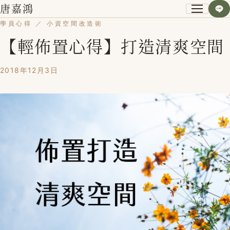
唐嘉鴻
學員心得 ／ 小資空間改造術
【輕佈置心得】打造清爽空間
關於我
小資空間改造術
2018年12月3日
第一次裝潢不後悔
課程紀錄
學員心得
Blog