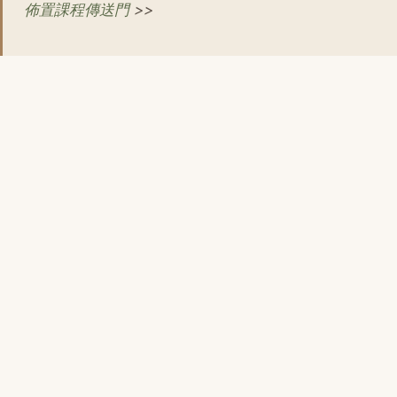
佈置課程傳送門
>>