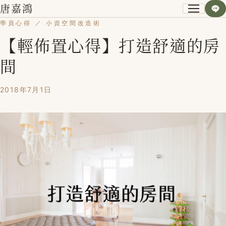
唐嘉鴻
學員心得 ／ 小資空間改造術
【輕佈置心得】打造舒適的房
關於我
間
小資空間改造術
2018年7月1日
第一次裝潢不後悔
課程紀錄
學員心得
Blog