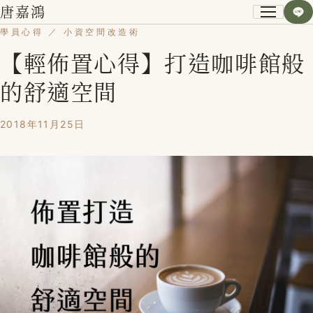
唐嘉鴻
學員心得 ／ 小資空間改造術
【輕佈置心得】打造咖啡館般
關於我
的舒適空間
小資空間改造術
2018年11月25日
第一次裝潢不後悔
課程紀錄
學員心得
Blog