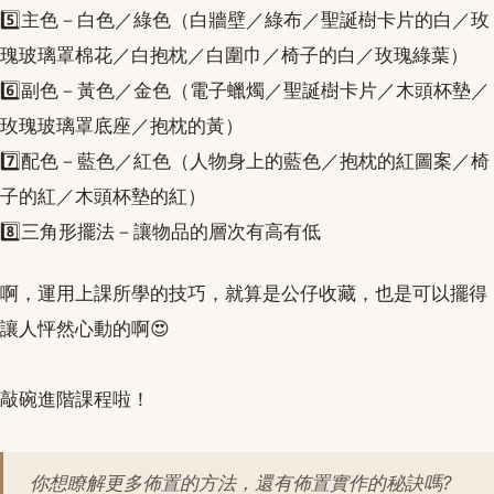
5️⃣主色－白色／綠色（白牆壁／綠布／聖誕樹卡片的白／玫
瑰玻璃罩棉花／白抱枕／白圍巾／椅子的白／玫瑰綠葉）
6️⃣副色－黃色／金色（電子蠟燭／聖誕樹卡片／木頭杯墊／
玫瑰玻璃罩底座／抱枕的黃）
7️⃣配色－藍色／紅色（人物身上的藍色／抱枕的紅圖案／椅
子的紅／木頭杯墊的紅）
8️⃣三角形擺法－讓物品的層次有高有低
啊，運用上課所學的技巧，就算是公仔收藏，也是可以擺得
讓人怦然心動的啊😍
敲碗進階課程啦！
你想瞭解更多佈置的方法，還有佈置實作的秘訣嗎?