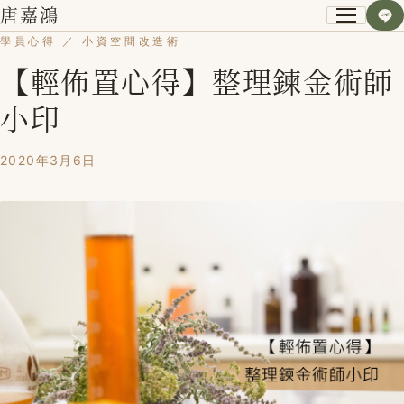
唐嘉鴻
學員心得 ／ 小資空間改造術
【輕佈置心得】整理鍊金術師
關於我
小印
小資空間改造術
2020年3月6日
第一次裝潢不後悔
課程紀錄
學員心得
Blog