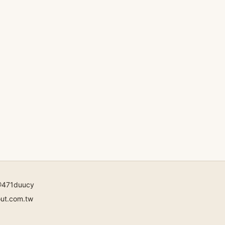
471duucy
out.com.tw