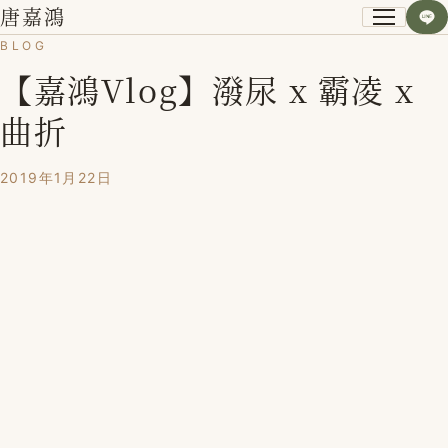
唐嘉鴻
BLOG
【嘉鴻Vlog】潑尿 x 霸凌 x
關於我
曲折
小資空間改造術
2019年1月22日
第一次裝潢不後悔
課程紀錄
學員心得
Blog