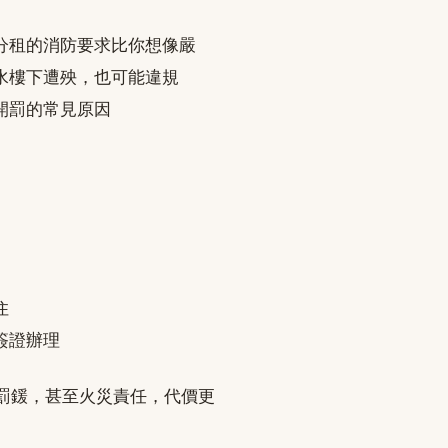
分租的消防要求比你想像嚴
水樓下遭殃，也可能違規
開罰的常見原因
住
簽證辦理
罰鍰，甚至火災責任，代價更