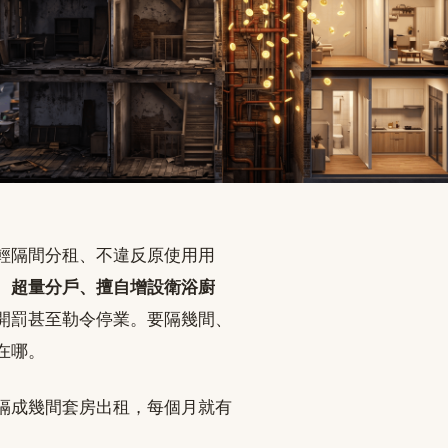
輕隔間分租、不違反原使用用
、超量分戶、擅自增設衛浴廚
開罰甚至勒令停業。要隔幾間、
在哪。
隔成幾間套房出租，每個月就有