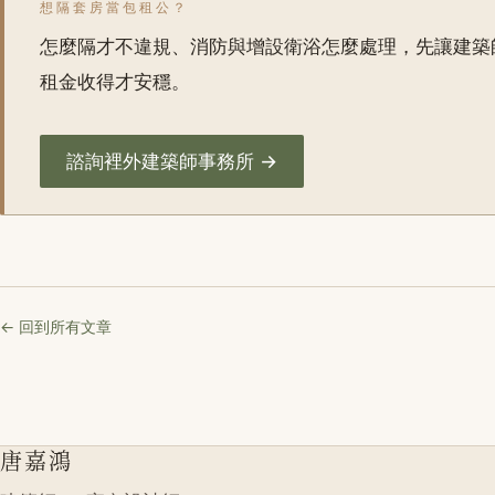
想隔套房當包租公？
怎麼隔才不違規、消防與增設衛浴怎麼處理，先讓建築
租金收得才安穩。
諮詢裡外建築師事務所 →
← 回到所有文章
唐嘉鴻