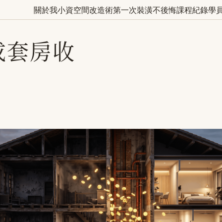
關於我
小資空間改造術
第一次裝潢不後悔
課程紀錄
學
成套房收