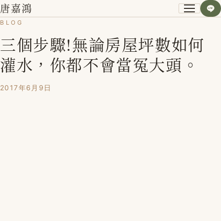
唐嘉鴻
BLOG
三個步驟!無論房屋坪數如何
關於我
灌水，你都不會當冤大頭。
小資空間改造術
2017年6月9日
第一次裝潢不後悔
課程紀錄
學員心得
Blog