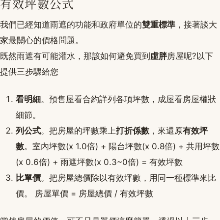
有效坪數公式
我們已經知道雨遮的功能和政府單位的
雙重標準
，接著談大
家最關心的價格問題。
既然雨遮有可能灌水，那該如何避免買到
虛胖
房屋呢?以下
提供三步驟給您
看明細
。預售屋看合約詳列各項坪數，成屋看房屋權狀
細節。
列公式
。把房屋的坪數乘上
打折係數
，來還原
有效坪
數
。室內坪數(x 1.0倍) + 陽台坪數(x 0.8倍) + 共用坪數
(x 0.6倍) + 雨遮坪數(x 0.3~0倍) = 有效坪數
比單價
。把房屋總價除以有效坪數，用同一種標準來比
價。 房屋單價 = 房屋總價 / 有效坪數