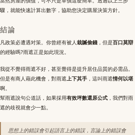
當然房屋的價值，可不只是單價這麼簡單。透過以上三步
驟，就能快速計算出數字，協助您決定購屋決策方針。
結論
凡政策必遭遇对策。你曾經有被人
栽贓偷錢
，但是
百口莫辯
的經驗嗎?雨遮正是如此現況。
我從不覺得雨遮不好，甚至覺得是提升居住品質的必需品。
但是有商人藉此機會，對雨遮
上下其手
，這叫雨遮
情何以堪
啊。
幫雨遮說句公道話，如果採用
有效坪數還原公式
，我們對雨
遮的歧視就會少一點。
思想上的錯誤會引起語言上的錯誤，言論上的錯誤會