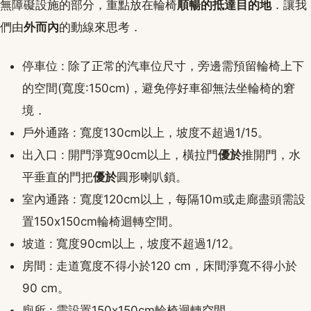
無障礙設施的部分，重點放在輪椅
順暢的抵達目的地
．讓我
們由
外而內
的動線來思考．
停車位 : 除了正常的汽車位尺寸，旁邊需預留輪椅上下
的空間(寬度:150cm)，避免停好車卻無法坐輪椅的窘
境．
戶外通路 : 寬度130cm以上，坡度不超過1/15。
出入口 : 開門淨寬90cm以上，橫拉門
優於
推開門，水
平垂直的門把
優於
圓形喇叭鎖。
室內通路 : 寬度120cm以上，每隔10m或走廊盡頭需設
置150x150cm輪椅迴轉空間。
坡道 : 寬度90cm以上，坡度不超過1/12。
房間 : 走道寬度不得小於120 cm，床間淨寬不得小於
90 cm。
廁所 : 需設置150x150cm輪椅迴轉空間。