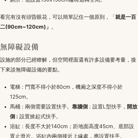
看完有沒有頭昏眼花，可以簡單記住一個原則，「
就是一百
二(90cm~120cm)」
。
無障礙設備
設施的部分已經瞭解，但空間裡面還有許多設備要考量，接
下來談無障礙設備的要點。
電梯 : 門寬不得小於80cm，機廂之深度不得小於
125cm。
馬桶 : 兩側需要設置扶手。
靠牆側
: 設置L型扶手，
開放
側 :
設置掀起式扶手。
浴缸 : 長度不大於140cm；距地面高度45cm、底部設
置止滑片。浴缸內兩側接近上緣處，應設置扶手。