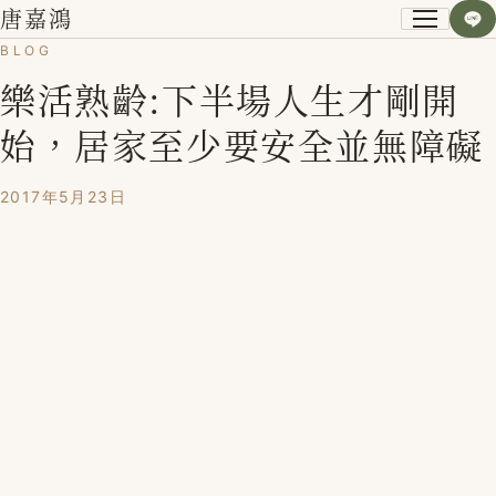
唐嘉鴻
BLOG
樂活熟齡:下半場人生才剛開
關於我
始，居家至少要安全並無障礙
小資空間改造術
2017年5月23日
第一次裝潢不後悔
課程紀錄
學員心得
Blog