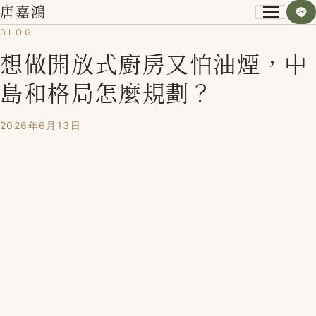
唐嘉鴻
BLOG
想做開放式廚房又怕油煙，中
關於我
島和格局怎麼規劃？
小資空間改造術
2026年6月13日
第一次裝潢不後悔
課程紀錄
學員心得
Blog