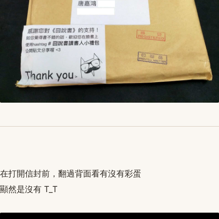
在打開信封前，翻過背面看有沒有彩蛋
顯然是沒有 T_T