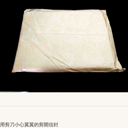
用剪刀小心翼翼的剪開信封