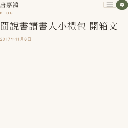
唐嘉鴻
BLOG
囧說書讀書人小禮包 開箱文
關於我
小資空間改造術
2017年11月8日
第一次裝潢不後悔
課程紀錄
學員心得
Blog