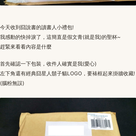
今天收到囧說書的讀書人小禮包!
我感動的快掉淚了，這簡直是假文青(就是我)的聖杯~
趕緊來看看內容是什麼
首先確認一下包裝，收件人確實是我(愛心)
左下角還有經典囧星人鬍子貓LOGO，要裱框起來掛牆收藏!
(腦粉無誤)