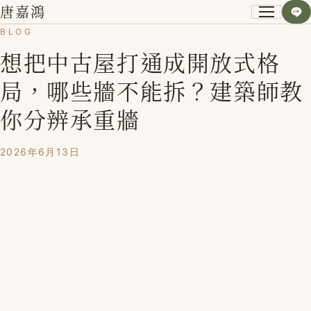
唐嘉鴻
BLOG
想把中古屋打通成開放式格
關於我
局，哪些牆不能拆？建築師教
小資空間改造術
你分辨承重牆
第一次裝潢不後悔
2026年6月13日
課程紀錄
學員心得
Blog