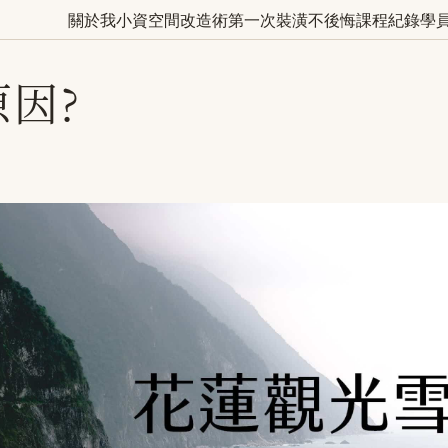
關於我
小資空間改造術
第一次裝潢不後悔
課程紀錄
學
因?