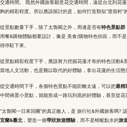
交通時間。 既然外國旅客願意花交通時間，遠從台北到花
夠的精彩程度。所以應該探討的是，如何打造類似”渡假村”
從景點數量下手，除了太魯閣之外，周邊是否有
特色景點群
用餐&購物體驗都要設計，像是 美食/購物特色街區，而不
得停駐下來。
從景點精彩程度下手，應該努力挖掘花蓮才有的特色活動&
當地人文活動，也是難以取代的好體驗，拿出花蓮的生活態
從交通時間下手，各個特色景點不能距離太遠，可以把
最精
中間佈置小景點，就能形成一路玩到底的好體驗，甚至從花
“太魯閣一日來回團”的真正敵人，是 旅行社&外國旅客嗎? 
宜蘭&臺北
，塑造一個
帶狀旅遊體驗
，而不是蜻蜓點水的
旅