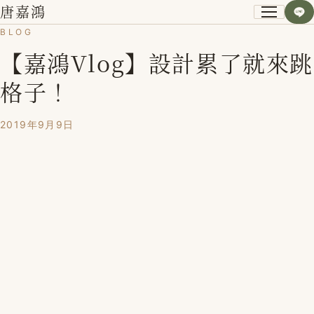
唐嘉鴻
BLOG
【嘉鴻Vlog】設計累了就來跳
關於我
格子！
小資空間改造術
2019年9月9日
第一次裝潢不後悔
課程紀錄
學員心得
Blog