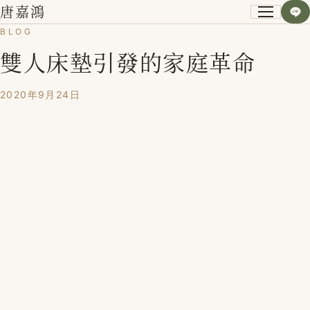
唐嘉鴻
BLOG
雙人床墊引發的家庭革命
關於我
小資空間改造術
2020年9月24日
第一次裝潢不後悔
課程紀錄
學員心得
Blog