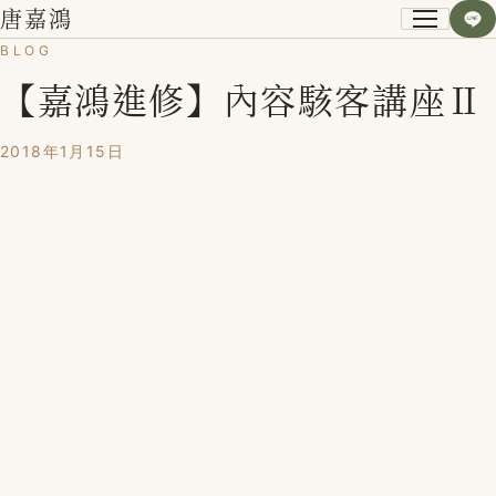
唐嘉鴻
BLOG
【嘉鴻進修】內容駭客講座Ⅱ
關於我
小資空間改造術
2018年1月15日
第一次裝潢不後悔
課程紀錄
學員心得
Blog