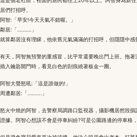
這是個老社區，裡面的居民都住上20年以上。阿智身為新
居們打招呼。
阿智:「早安!今天天氣不錯喔。」
鄰居:「……….」
就算鄰居沒有理睬，他依舊元氣滿滿的打招呼，但隱隱中感
有天，阿智無預警的重感冒，比平常還要晚出門上班。拖著
插入鑰匙開門時，看見白色的刮痕繞著板金一圈。
阿智大聲怒吼:「這是誰做的!」
周遭鄰居:「……….」
怒火中燒的阿智，去警察局調路口監視器，攝影機居然毀損
證據。阿智心想該不會是停車糾紛?可是公園路邊的停車格