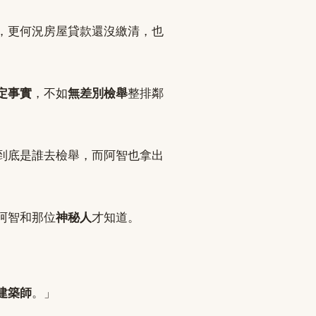
，更何況房屋貸款還沒繳清，也
定事實
，不如
無差別檢舉
整排鄰
到底是誰去檢舉，而阿智也拿出
阿智和那位
神秘人
才知道。
建築師
。」