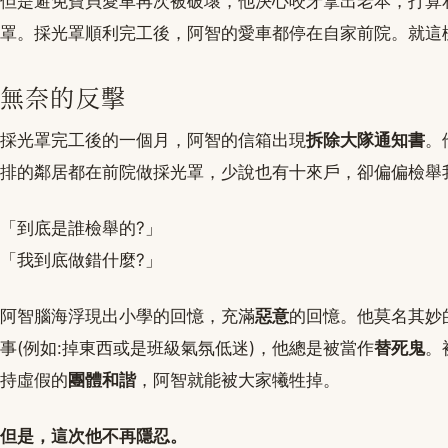
但是避免寶貝愛車再次被破壞，他決心咬牙拿出老本，打算
罩。採光罩順利完工後，阿智的愛車都停在自家前院。就這樣
無奈的反擊
採光罩完工後的一個月，阿智的信箱出現
拆除大隊通知書
。
排的鄰居都在前院做採光罩，少說也有十來戶，卻偏偏檢舉
「到底是誰檢舉的?」
「我到底做錯什麼?」
阿智腦海浮現出小學的回憶，充滿
惡意
的回憶。他莫名其妙
事(例如:掉東西或是班級氣氛低迷)，他總是被當作
替死鬼
。
持虛假的
團體和諧
，阿智就能被大家犧牲掉。
但是，這次他不再隱忍。