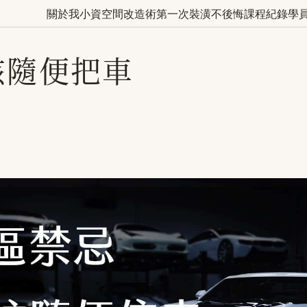
關於我
小資空間改造術
第一次裝潢不後悔
課程紀錄
學
該隨便把車