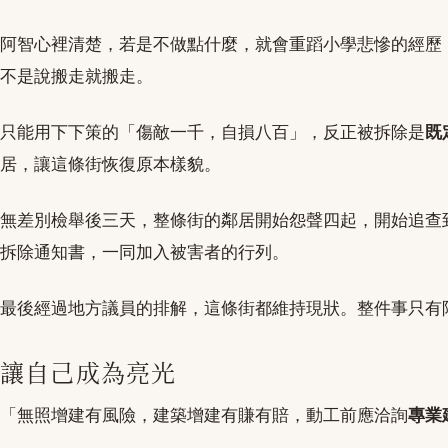
阿智心裡清楚，若是不做點什麼，就會重蹈小學悲慘的經歷
不是說搬走就搬走。
只能用下下策的「傷敵一千，自損八百」，反正被拆除是
既
居，讓這條街恢復原本樣貌。
無差別檢舉後三天，整條街的鄰居開始怨聲四起，開始追查
拆除通知書，一同加入被害者的行列。
最後經過地方議員的排解，這條街都維持現狀。整件事只有
讓自己成為亮光
「無照增建有風險，建築增建有賺有賠，動工前應洽詢
專業