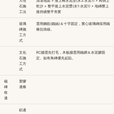
大理
清潔地面 > 潑上稀水泥漿(水3:水泥1) > 再倒上
石施
乾沙 > 整平後上水泥漿(水1:水泥1) > 地磚壓上
工法
後持續整平夯實
玻璃
需用鋼筋(鐵絲)＆十字固定，實心玻璃磚採用鐵
磚施
條拉掛線。
工方
式
文化
RC牆需先打毛，木板牆需用鐵網＆水泥膠固
石施
定。如有角磚優先起貼。
工方
式
磁
塑膠
磚
邊條
收
邊
鋁邊