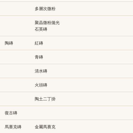
多層次微粉
聚晶微粉拋光
石英磚
陶磚
紅磚
青磚
清水磚
火頭磚
陶土二丁掛
復古磚
馬賽克磚
金屬馬賽克