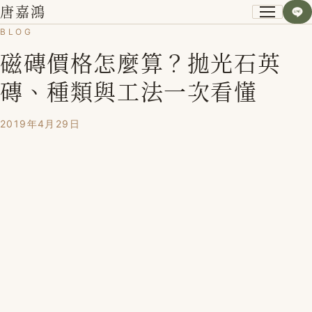
唐嘉鴻
BLOG
磁磚價格怎麼算？拋光石英
關於我
磚、種類與工法一次看懂
小資空間改造術
2019年4月29日
第一次裝潢不後悔
課程紀錄
學員心得
Blog