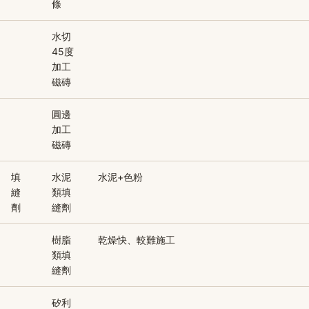
條
水切
45度
加工
磁磚
圓邊
加工
磁磚
填
水泥
水泥+色粉
縫
類填
劑
縫劑
樹脂
乾燥快、較難施工
類填
縫劑
矽利