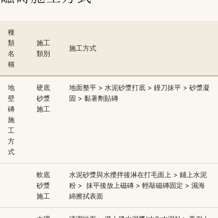
種
類
施工
施工方式
名
類別
稱
地
硬底
地面整平 > 水泥砂漿打底 > 鏝刀抹平 > 砂漿凝
壁
砂漿
固 > 黏著劑貼磚
磚
施工
施
工
方
式
軟底
水泥砂漿與水攪拌後淋在打毛面上 > 鋪上水泥
砂漿
粉 > 抹平後放上磁磚 > 輕敲磁磚固定 > 濕海
施工
綿擦拭表面