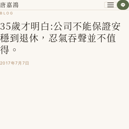
唐嘉鴻
BLOG
35歲才明白:公司不能保證安
關於我
穩到退休，忍氣吞聲並不值
小資空間改造術
得。
第一次裝潢不後悔
2017年7月7日
課程紀錄
學員心得
Blog