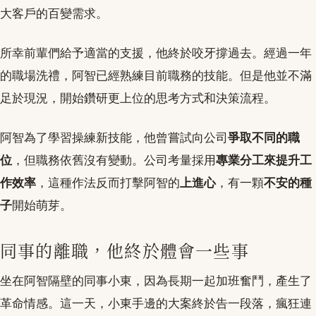
大客戶的百變需求。
所幸前輩們給予適當的支援，他終於咬牙撐過去。經過一年
的職場洗禮，阿智已經熟練目前職務的技能。但是他並不滿
足於現況，開始鑽研更上位的思考方式和決策流程。
阿智為了學習操練新技能，他曾嘗試向公司
爭取不同的職
位
，但職務依舊沒有變動。公司考量採用
專業分工來提升工
作效率
，這種作法反而打擊阿智的
上進心
，有一顆
不安的種
子
開始萌芽。
同事的離職，他終於體會一些事
坐在阿智隔壁的同事小東，因為長期一起加班奮鬥，產生了
革命情感。這一天，小東手邊的大案終於告一段落，瘋狂連