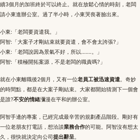
續3個月的加班終於可以終止。就在放鬆心情的時刻，老闆
請小東進辦公室。過了半小時，小東哭喪著臉出來。
小東:「老闆要資遣我。」
阿智:「大案子才剛結束就要資遣，會不會太誇張?」
小東:「老闆說因為景氣不好，所以…….。」
阿智:「積極開拓案源，不是老闆的職責嗎?」
就在小東離職後2個月，又有一位
老員工被迅速資遣
。奇妙
的時間點，都是在大案子剛結束。大家都開始猜測下一個會
是誰?
不安的情緒
瀰漫在平和的辦公室。
阿智手邊的專案，已經完成最辛苦的規劃產品階段。剛好有
一位老朋友打電話，想洽談
業務合作
的可能。阿智沒有想太
久，很快就決定向公司
提出辭呈
。